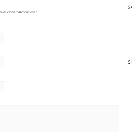
S
orios están marcados con
*
S