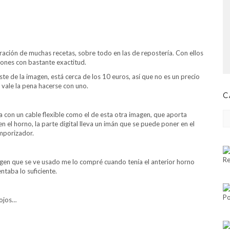
aración de muchas recetas, sobre todo en las de repostería. Con ellos
iones con bastante exactitud.
 de la imagen, está cerca de los 10 euros, así que no es un precio
 vale la pena hacerse con uno.
C
CA
da con un cable flexible como el de esta otra imagen, que aporta
 el horno, la parte digital lleva un imán que se puede poner en el
mporizador.
Re
imagen que se ve usado me lo compré cuando tenía el anterior horno
taba lo suficiente.
Po
rojos…