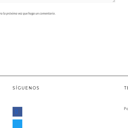
ara la próxima vez que haga un comentario.
SÍGUENOS
T
facebook
Po
twitter