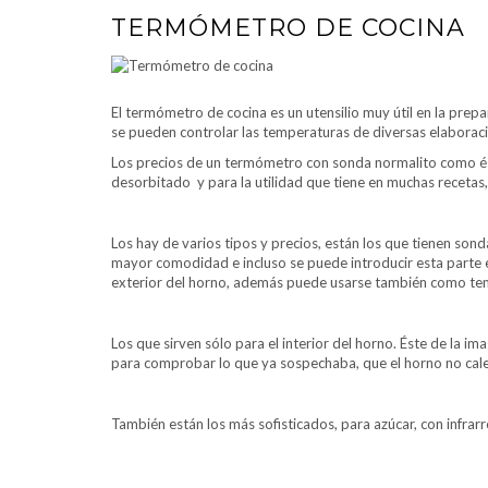
TERMÓMETRO DE COCINA
El termómetro de cocina es un utensilio muy útil en la prep
se pueden controlar las temperaturas de diversas elaborac
Los precios de un termómetro con sonda normalito como éste
desorbitado y para la utilidad que tiene en muchas recetas,
Los hay de varios tipos y precios, están los que tienen son
mayor comodidad e incluso se puede introducir esta parte en
exterior del horno, además puede usarse también como te
Los que sirven sólo para el interior del horno. Éste de la 
para comprobar lo que ya sospechaba, que el horno no calen
También están los más sofisticados, para azúcar, con infrar