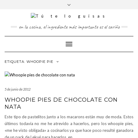
FOLLOW
Saltar
Alternar
FACEBOOK
TWITTER
PINTEREST
INSTAGRAM
US
al
la
contenido
cabecera
en la cocina, el ingrediente más importante es el cariño
Cambiar
modo
de
ETIQUETA:
WHOOPIE PIE
navegación
5 de junio de 2012
WHOOPIE PIES DE CHOCOLATE CON
NATA
Este tipo de pastelitos junto a los macarons están muy de moda. Estos
últimos todavía no me he atrevido a hacerlos, pero los whoopie pies,
«me he visto obligada» a cocinarlos ya que hace poco resulté ganadora
de un pack de Lekué para hacerlos, en
…