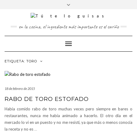
FOLLOW
Saltar
Alternar
FACEBOOK
TWITTER
PINTEREST
INSTAGRAM
US
al
la
contenido
cabecera
en la cocina, el ingrediente más importante es el cariño
Cambiar
modo
de
ETIQUETA:
TORO
navegación
18 de febrero de 2015
RABO DE TORO ESTOFADO
Había comido rabo de toro muchas veces pero siempre en bares o
restaurantes, nunca me había animado a hacerlo. El otro día en el
mercado lo vi en un puesto y no me resistí, ya que más o menos conocía
la receta y no es
…