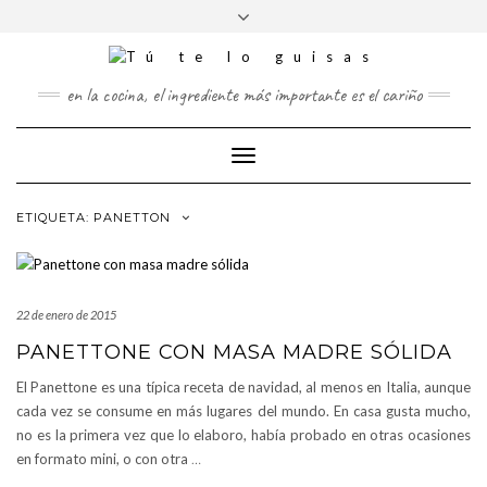
FOLLOW
Saltar
Alternar
FACEBOOK
TWITTER
PINTEREST
INSTAGRAM
US
al
la
contenido
cabecera
en la cocina, el ingrediente más importante es el cariño
Cambiar
modo
de
ETIQUETA:
PANETTON
navegación
22 de enero de 2015
PANETTONE CON MASA MADRE SÓLIDA
El Panettone es una típica receta de navidad, al menos en Italia, aunque
cada vez se consume en más lugares del mundo. En casa gusta mucho,
no es la primera vez que lo elaboro, había probado en otras ocasiones
en formato mini, o con otra
…