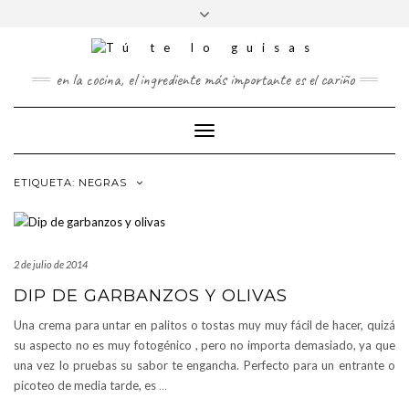
FOLLOW
Saltar
Alternar
FACEBOOK
TWITTER
PINTEREST
INSTAGRAM
US
al
la
contenido
cabecera
en la cocina, el ingrediente más importante es el cariño
Cambiar
modo
de
ETIQUETA:
NEGRAS
navegación
2 de julio de 2014
DIP DE GARBANZOS Y OLIVAS
Una crema para untar en palitos o tostas muy muy fácil de hacer, quizá
su aspecto no es muy fotogénico , pero no importa demasiado, ya que
una vez lo pruebas su sabor te engancha. Perfecto para un entrante o
picoteo de media tarde, es
…