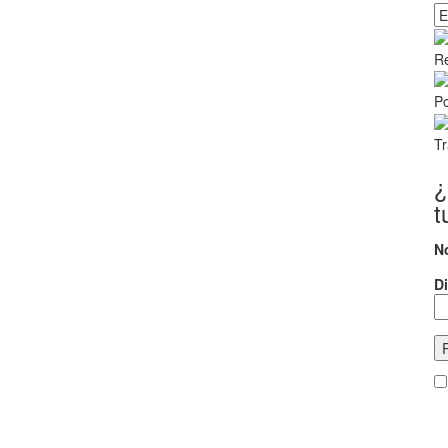
Ca
R
Po
Tr
¿
t
N
Di