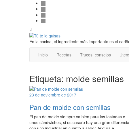
Follow
Saltar
facebook
al
twitter
us
contenido
pinterest
instagram
Alternar
la
cabecera
En la cocina, el ingrediente más importante es el cariñ
Inicio
Recetas
Trucos, consejos
Utens
Etiqueta:
molde semillas
23 de noviembre de 2017
Pan de molde con semillas
El pan de molde siempre va bien para las tostadas o
unos sándwiches, si es casero hay una gran diferenci
con uno industrial en cuanto a sabor, textura e