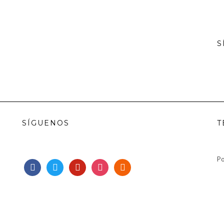
S
SÍGUENOS
T
Po
facebook
twitter
pinterest
instagram
rss