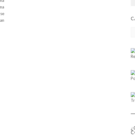
una
una
rse
C
dan
CA
Re
Po
Tr
¿
C