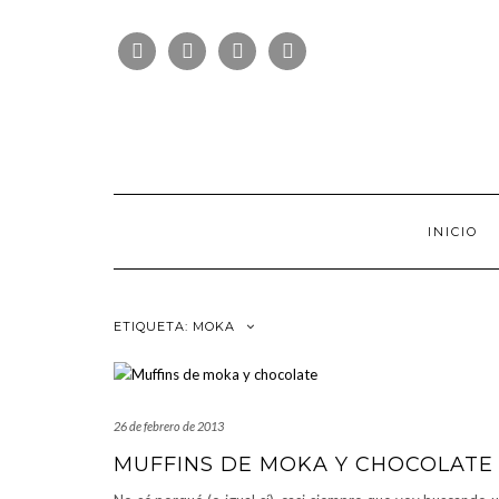
Saltar
FOLLOW
al
FACEBOOK
TWITTER
PINTEREST
INSTAGRAM
US
contenido
INICIO
ETIQUETA:
MOKA
26 de febrero de 2013
MUFFINS DE MOKA Y CHOCOLATE