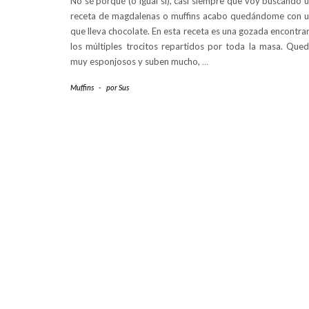
No sé porqué (o igual sí), casi siempre que voy buscando 
receta de magdalenas o muffins acabo quedándome con 
que lleva chocolate. En esta receta es una gozada encontra
los múltiples trocitos repartidos por toda la masa. Que
muy esponjosos y suben mucho,
…
Muffins
-
por
Sus