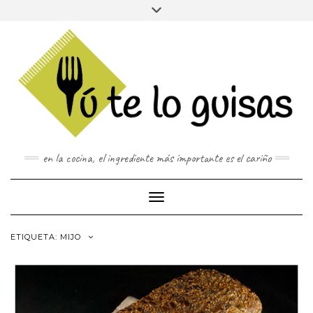
FOLLOW
Saltar
Alternar
FACEBOOK
TWITTER
PINTEREST
INSTAGRAM
US
al
la
contenido
cabecera
en la cocina, el ingrediente más importante es el cariño
Cambiar modo de navegación
ETIQUETA:
MIJO