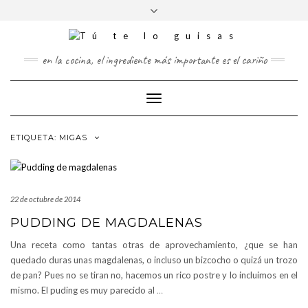
FOLLOW
Saltar
Alternar
FACEBOOK
TWITTER
PINTEREST
INSTAGRAM
US
al
la
contenido
cabecera
en la cocina, el ingrediente más importante es el cariño
Cambiar
modo
de
ETIQUETA:
MIGAS
navegación
22 de octubre de 2014
PUDDING DE MAGDALENAS
Una receta como tantas otras de aprovechamiento, ¿que se han
quedado duras unas magdalenas, o incluso un bizcocho o quizá un trozo
de pan? Pues no se tiran no, hacemos un rico postre y lo incluimos en el
mismo. El puding es muy parecido al
…