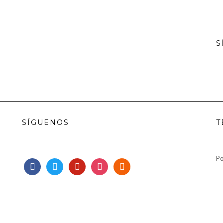
S
SÍGUENOS
T
Po
facebook
twitter
pinterest
instagram
rss