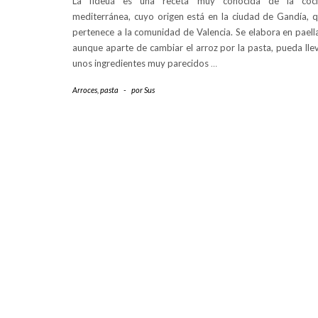
La fideuá es una receta muy conocida de la coci
mediterránea, cuyo origen está en la ciudad de Gandía, 
pertenece a la comunidad de Valencia. Se elabora en paell
aunque aparte de cambiar el arroz por la pasta, pueda lle
unos ingredientes muy parecidos
…
Arroces, pasta
-
por
Sus