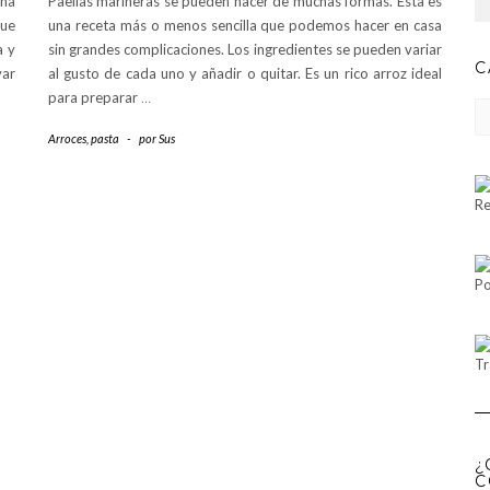
na
Paellas marineras se pueden hacer de muchas formas. Esta es
que
una receta más o menos sencilla que podemos hacer en casa
a y
sin grandes complicaciones. Los ingredientes se pueden variar
C
var
al gusto de cada uno y añadir o quitar. Es un rico arroz ideal
para preparar
…
CA
Arroces, pasta
-
por
Sus
Re
Po
Tr
¿
C