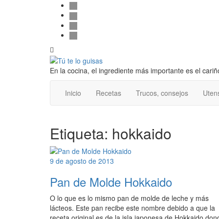
Follow
Saltar
facebook
al
twitter
us
contenido
pinterest
instagram
Alternar
la
cabecera
En la cocina, el ingrediente más importante es el cariñ
Inicio
Recetas
Trucos, consejos
Utens
Etiqueta:
hokkaido
9 de agosto de 2013
Pan de Molde Hokkaido
O lo que es lo mismo pan de molde de leche y más
lácteos. Este pan recibe este nombre debido a que la
receta original es de la isla japonesa de Hokkaido don