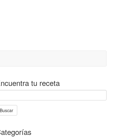
ncuentra tu receta
Buscar
La
búsqueda
ategorías
stá
en