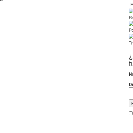
Ca
R
Po
Tr
¿
t
N
Di