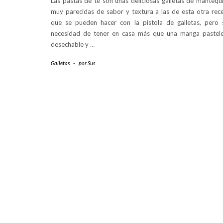
Las pastas de té son unas deliciosas galletas de mantequi
muy parecidas de sabor y textura a las de esta otra rec
que se pueden hacer con la pistola de galletas, pero 
necesidad de tener en casa más que una manga pastel
desechable y
…
Galletas
-
por
Sus