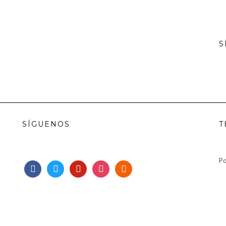
S
SÍGUENOS
T
Po
facebook
twitter
pinterest
instagram
rss