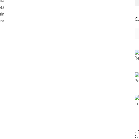
lla
eta
sin
C
era
CA
Re
Po
Tr
¿
C