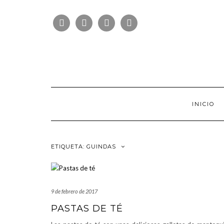
Saltar
FOLLOW
al
FACEBOOK
TWITTER
PINTEREST
INSTAGRAM
US
contenido
INICIO
ETIQUETA:
GUINDAS
9 de febrero de 2017
PASTAS DE TÉ