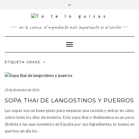
FOLLOW
Saltar
Alternar
FACEBOOK
TWITTER
PINTEREST
INSTAGRAM
US
al
la
contenido
cabecera
en la cocina, el ingrediente más importante es el cariño
Cambiar
modo
de
ETIQUETA:
GRASS
navegación
29 de diciembre de 2016
SOPA THAI DE LANGOSTINOS Y PUERROS
Las sopas son un buen plato para empezar una comida y entrar en calor,
sobre todo los días de invierno. Esta sopa thai o thailandesa es un poco
distinta a las que comemos en España por sus ingredientes, lo bueno es
que hoy en día los
…