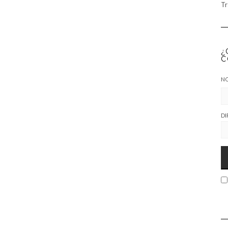
Tr
¿
C
N
DI