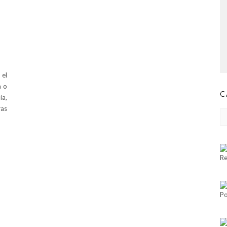
 el
a o
C
ia,
ras
CA
Re
Po