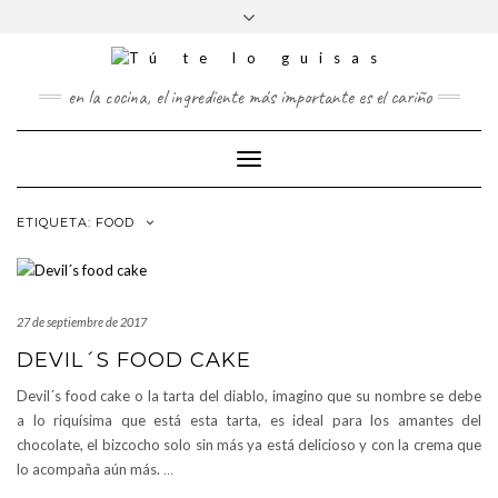
FOLLOW
Saltar
Alternar
FACEBOOK
TWITTER
PINTEREST
INSTAGRAM
US
al
la
contenido
cabecera
en la cocina, el ingrediente más importante es el cariño
Cambiar
modo
de
ETIQUETA:
FOOD
navegación
27 de septiembre de 2017
DEVIL´S FOOD CAKE
Devil´s food cake o la tarta del diablo, imagino que su nombre se debe
a lo riquísima que está esta tarta, es ideal para los amantes del
chocolate, el bizcocho solo sin más ya está delicioso y con la crema que
lo acompaña aún más.
…