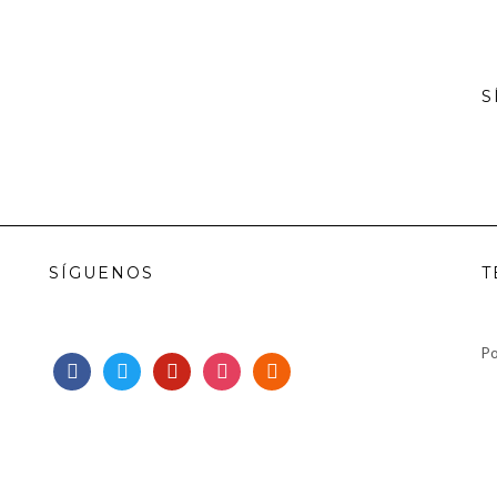
S
SÍGUENOS
T
Po
facebook
twitter
pinterest
instagram
rss