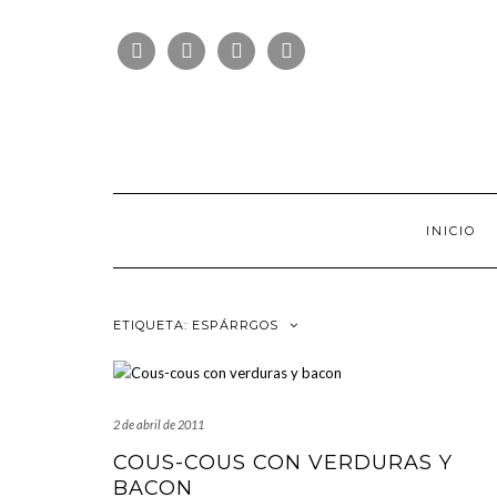
Saltar
FOLLOW
al
FACEBOOK
TWITTER
PINTEREST
INSTAGRAM
US
contenido
INICIO
ETIQUETA:
ESPÁRRGOS
2 de abril de 2011
COUS-COUS CON VERDURAS Y
BACON