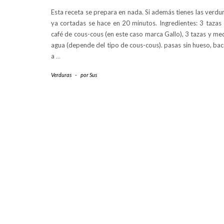
Esta receta se prepara en nada. Si además tienes las verdu
ya cortadas se hace en 20 minutos. Ingredientes: 3 tazas
café de cous-cous (en este caso marca Gallo), 3 tazas y me
agua (depende del tipo de cous-cous). pasas sin hueso, ba
a
…
Verduras
-
por
Sus