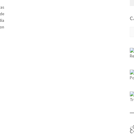
ras
 de
C
dia
con
CA
Re
Po
Tr
¿
C