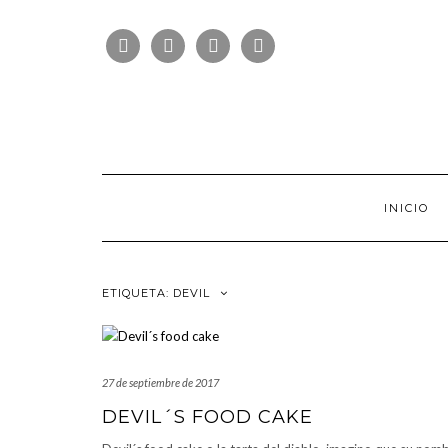
Saltar
FOLLOW
al
FACEBOOK
TWITTER
PINTEREST
INSTAGRAM
US
contenido
INICIO
ETIQUETA:
DEVIL
27 de septiembre de 2017
DEVIL´S FOOD CAKE