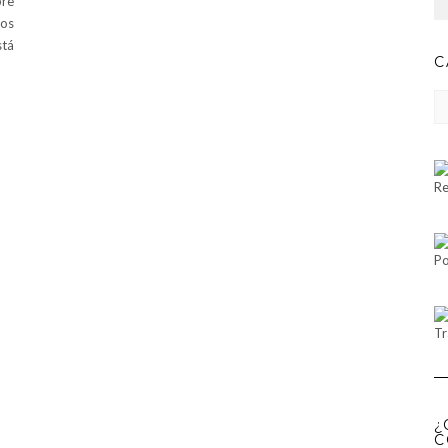
bre
los
stá
C
CA
Re
Po
Tr
¿
C