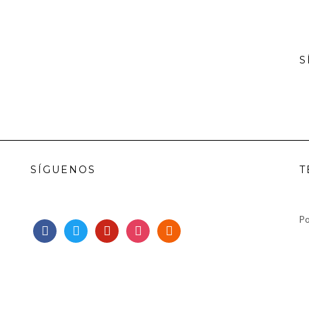
S
SÍGUENOS
T
Po
facebook
twitter
pinterest
instagram
rss