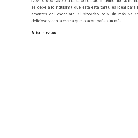
Devil´s food cake o la tarta del diablo, imagino que su nom
se debe a lo riquísima que está esta tarta, es ideal para 
amantes del chocolate, el bizcocho solo sin más ya e
delicioso y con la crema que lo acompaña aún más.
…
Tartas
-
por
Sus