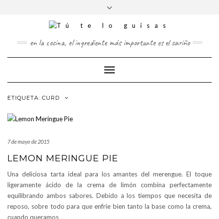
FOLLOW
Saltar
Alternar
FACEBOOK
TWITTER
PINTEREST
INSTAGRAM
US
al
la
contenido
cabecera
en la cocina, el ingrediente más importante es el cariño
Cambiar
modo
de
ETIQUETA:
CURD
navegación
7 de mayo de 2015
LEMON MERINGUE PIE
Una deliciosa tarta ideal para los amantes del merengue. El toque
ligeramente ácido de la crema de limón combina perfectamente
equilibrando ambos sabores. Debido a los tiempos que necesita de
reposo, sobre todo para que enfríe bien tanto la base como la crema,
cuando queramos
…