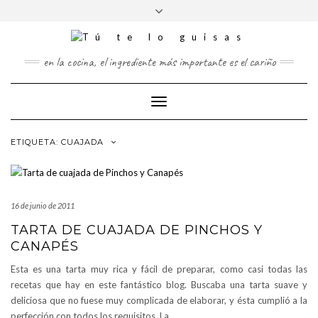
FOLLOW
Saltar
Alternar
FACEBOOK
TWITTER
PINTEREST
INSTAGRAM
US
al
la
contenido
cabecera
en la cocina, el ingrediente más importante es el cariño
Cambiar
modo
de
ETIQUETA:
CUAJADA
navegación
16 de junio de 2011
TARTA DE CUAJADA DE PINCHOS Y
CANAPÉS
Esta es una tarta muy rica y fácil de preparar, como casi todas las
recetas que hay en este fantástico blog. Buscaba una tarta suave y
deliciosa que no fuese muy complicada de elaborar, y ésta cumplió a la
perfección con todos los requisitos. La
…