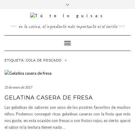
FOLLOW
Saltar
Alternar
FACEBOOK
TWITTER
PINTEREST
INSTAGRAM
US
al
la
contenido
cabecera
en la cocina, el ingrediente más importante es el cariño
Cambiar
modo
de
ETIQUETA:
COLA DE PESCADO
navegación
25 de enero de 2017
GELATINA CASERA DE FRESA
Las gelatinas de sabores son unos de los postres favoritos de muchos
niños. Podemos conseguir ricas gelatinas caseras con la fruta que más
nos guste, en esta ocasión con fresas o con frutos rojos, es cierto que ni
el sabor ni la textura tienen nada
…