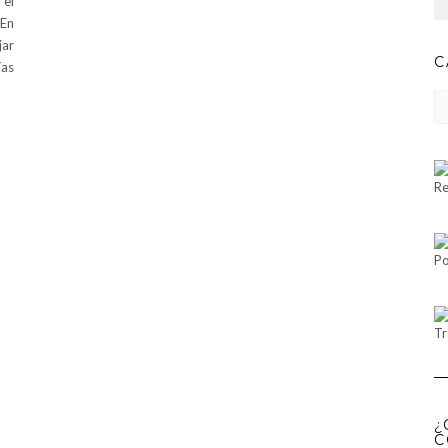
 el
 En
jar
C
ías
CA
Re
Po
Tr
¿
C