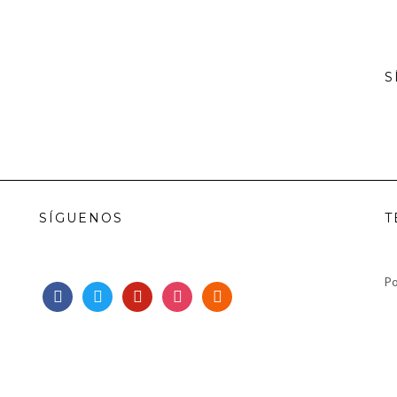
S
SÍGUENOS
T
Po
facebook
twitter
pinterest
instagram
rss