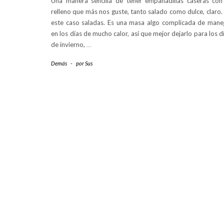
Una manera sencilla de tener empanadillas caseras con
relleno que más nos guste, tanto salado como dulce, claro.
este caso saladas. Es una masa algo complicada de mane
en los días de mucho calor, así que mejor dejarlo para los d
de invierno,
…
Demás
-
por
Sus