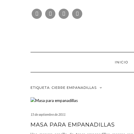
Saltar
FOLLOW
al
FACEBOOK
TWITTER
PINTEREST
INSTAGRAM
US
contenido
INICIO
ETIQUETA:
CIERRE EMPANADILLAS
15 de septiembre de 2011
MASA PARA EMPANADILLAS