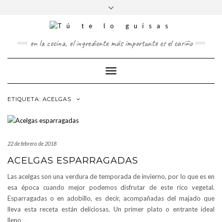
FOLLOW
Saltar
Alternar
FACEBOOK
TWITTER
PINTEREST
INSTAGRAM
US
al
la
contenido
cabecera
en la cocina, el ingrediente más importante es el cariño
Cambiar
modo
de
ETIQUETA:
ACELGAS
navegación
22 de febrero de 2018
ACELGAS ESPARRAGADAS
Las acelgas son una verdura de temporada de invierno, por lo que es en
esa época cuando mejor podemos disfrutar de este rico vegetal.
Esparragadas o en adobillo, es decir, acompañadas del majado que
lleva esta receta están deliciosas. Un primer plato o entrante ideal
lleno
…