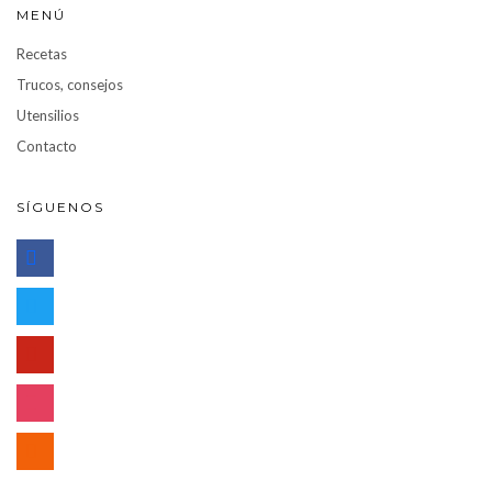
MENÚ
Recetas
Trucos, consejos
Utensilios
Contacto
SÍGUENOS
facebook
twitter
pinterest
instagram
rss