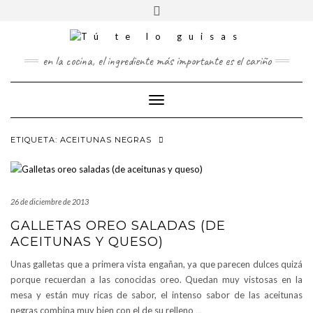
FOLLOW
Saltar
Alternar
FACEBOOK
US
al
la
contenido
cabecera
TWITTER
en la cocina, el ingrediente más importante es el cariño
PINTEREST
Cambiar
INSTAGRAM
modo
de
ETIQUETA:
ACEITUNAS NEGRAS
navegación
26 de diciembre de 2013
GALLETAS OREO SALADAS (DE
ACEITUNAS Y QUESO)
Unas galletas que a primera vista engañan, ya que parecen dulces quizá
porque recuerdan a las conocidas oreo. Quedan muy vistosas en la
mesa y están muy ricas de sabor, el intenso sabor de las aceitunas
negras combina muy bien con el de su relleno
…