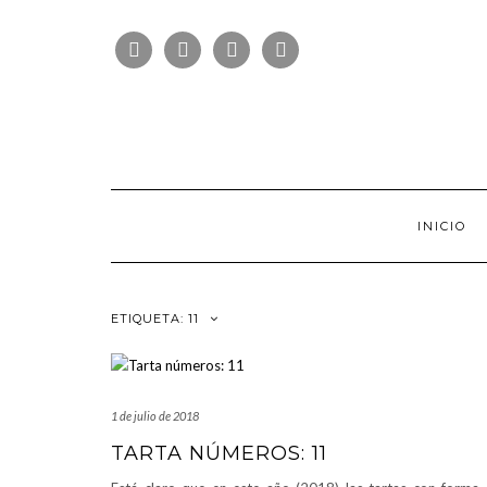
Saltar
FOLLOW
al
FACEBOOK
TWITTER
PINTEREST
INSTAGRAM
US
contenido
INICIO
ETIQUETA:
11
1 de julio de 2018
TARTA NÚMEROS: 11