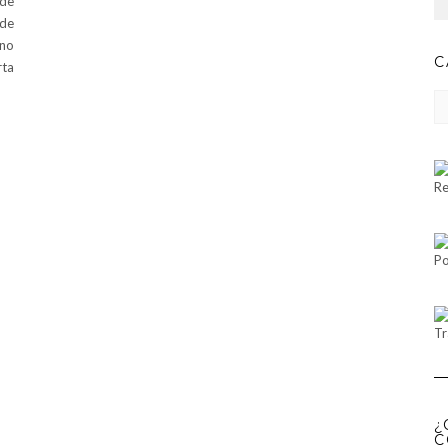
 de
sde
 no
C
rta
CA
Re
Po
Tr
¿
C