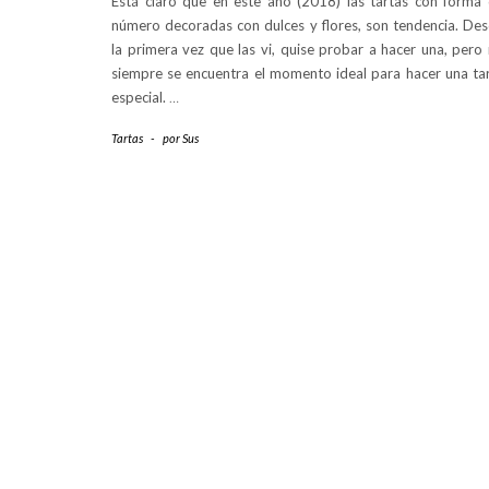
Está claro que en este año (2018) las tartas con forma
número decoradas con dulces y flores, son tendencia. De
la primera vez que las vi, quise probar a hacer una, pero
siempre se encuentra el momento ideal para hacer una ta
especial.
…
Tartas
-
por
Sus