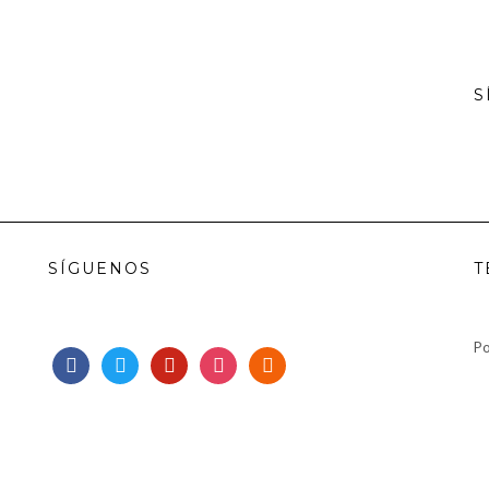
S
SÍGUENOS
T
Po
facebook
twitter
pinterest
instagram
rss