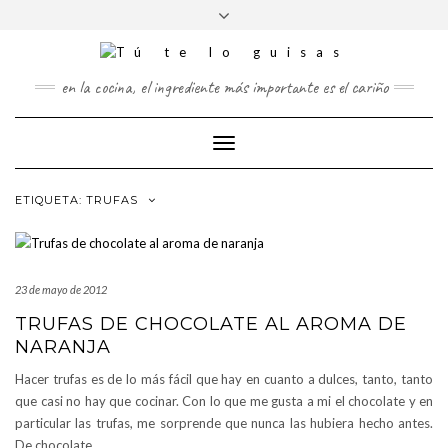
FOLLOW
Saltar
Alternar
FACEBOOK
TWITTER
PINTEREST
INSTAGRAM
US
al
la
contenido
cabecera
en la cocina, el ingrediente más importante es el cariño
Cambiar
modo
de
ETIQUETA:
TRUFAS
navegación
23 de mayo de 2012
TRUFAS DE CHOCOLATE AL AROMA DE
NARANJA
Hacer trufas es de lo más fácil que hay en cuanto a dulces, tanto, tanto
que casi no hay que cocinar. Con lo que me gusta a mi el chocolate y en
particular las trufas, me sorprende que nunca las hubiera hecho antes.
De chocolate
…