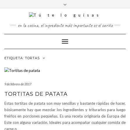
FOLLOW
Saltar
Alternar
FACEBOOK
TWITTER
PINTEREST
INSTAGRAM
US
al
la
contenido
cabecera
en la cocina, el ingrediente más importante es el cariño
Cambiar
modo
de
ETIQUETA:
TORTAS
navegación
9 de febrero de 2017
TORTITAS DE PATATA
Estas tortitas de patata son muy sencillas y bastante rápidas de hacer,
básicamente hay que mezclar los ingredientes y triturarlos para luego
freírlos en porciones pequeñas. Es una receta originaria de Europa del
Este con alguna variación. Ideales para acompañar cualquier comida de
carne o
…