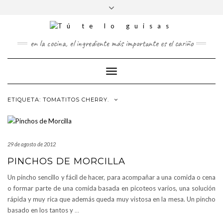
FOLLOW
Saltar
Alternar
FACEBOOK
TWITTER
PINTEREST
INSTAGRAM
US
al
la
contenido
cabecera
en la cocina, el ingrediente más importante es el cariño
Cambiar
modo
de
ETIQUETA:
TOMATITOS CHERRY.
navegación
29 de agosto de 2012
PINCHOS DE MORCILLA
Un pincho sencillo y fácil de hacer, para acompañar a una comida o cena
o formar parte de una comida basada en picoteos varios, una solución
rápida y muy rica que además queda muy vistosa en la mesa. Un pincho
basado en los tantos y
…