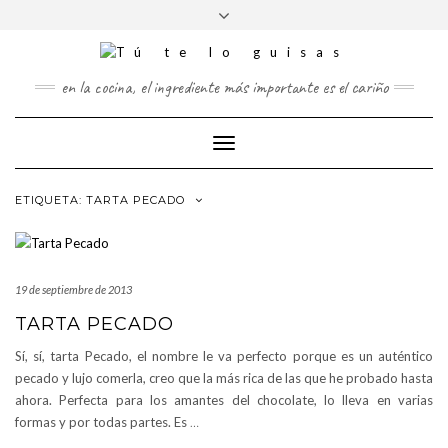
FOLLOW
Saltar
Alternar
FACEBOOK
TWITTER
PINTEREST
INSTAGRAM
US
al
la
contenido
cabecera
en la cocina, el ingrediente más importante es el cariño
Cambiar
modo
de
ETIQUETA:
TARTA PECADO
navegación
19 de septiembre de 2013
TARTA PECADO
Sí, sí, tarta Pecado, el nombre le va perfecto porque es un auténtico
pecado y lujo comerla, creo que la más rica de las que he probado hasta
ahora. Perfecta para los amantes del chocolate, lo lleva en varias
formas y por todas partes. Es
…