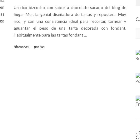
nía
 en
Un rico bizcocho con sabor a chocolate sacado del blog de
nas
Sugar Mur, la genial diseñadora de tartas y repostera. Muy
C
lgo
rico, y con una consistencia ideal para recortar, tornear y
aguantar el peso de una tarta decorada con fondant.
CA
Habitualmente para las tartas fondant
…
Bizcochos
-
por
Sus
Re
Po
Tr
¿
C