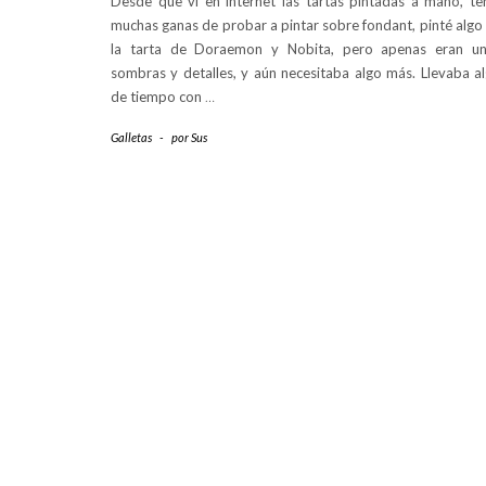
Desde que vi en internet las tartas pintadas a mano, te
muchas ganas de probar a pintar sobre fondant, pinté algo
la tarta de Doraemon y Nobita, pero apenas eran u
sombras y detalles, y aún necesitaba algo más. Llevaba a
de tiempo con
…
Galletas
-
por
Sus