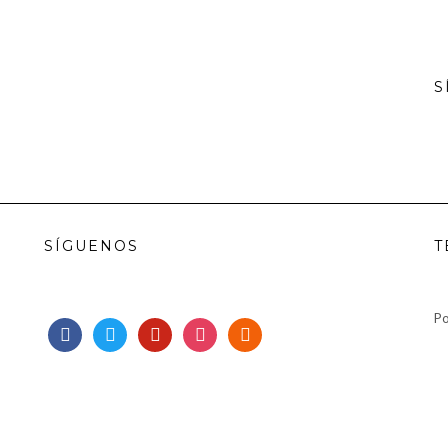
S
SÍGUENOS
T
Po
facebook
twitter
pinterest
instagram
rss