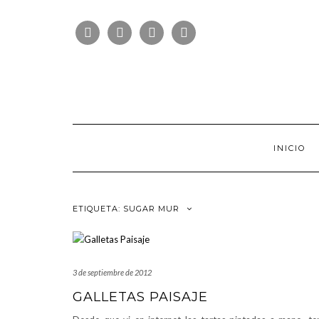
Saltar
FOLLOW
al
FACEBOOK
TWITTER
PINTEREST
INSTAGRAM
US
contenido
INICIO
ETIQUETA:
SUGAR MUR
3 de septiembre de 2012
GALLETAS PAISAJE