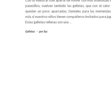
Con la vuelta al cole aparte de volver con más intensidad 
panecillos, vuelven también las galletas, que con el calor
quedan un poco aparcadas. Geniales para las meriendas
más si nuestros niños tienen compañeros invitados para jug
Estas galletas rellenas son una
…
Galletas
-
por
Sus