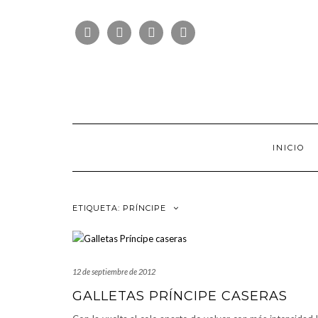
Saltar
FOLLOW
al
FACEBOOK
TWITTER
PINTEREST
INSTAGRAM
US
contenido
INICIO
ETIQUETA:
PRÍNCIPE
12 de septiembre de 2012
GALLETAS PRÍNCIPE CASERAS