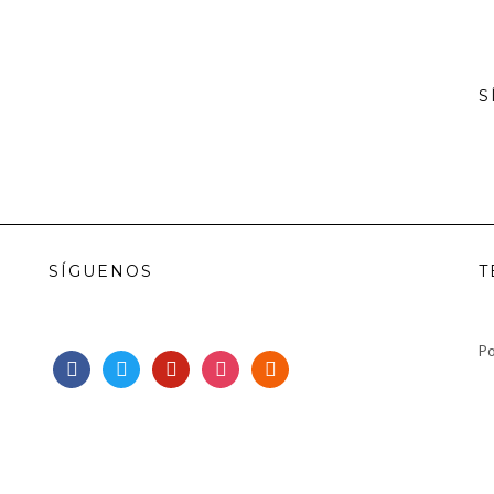
S
SÍGUENOS
T
Po
facebook
twitter
pinterest
instagram
rss