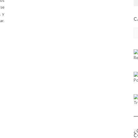
los
 se
, y
C
ar.
CA
Re
Po
Tr
¿
C