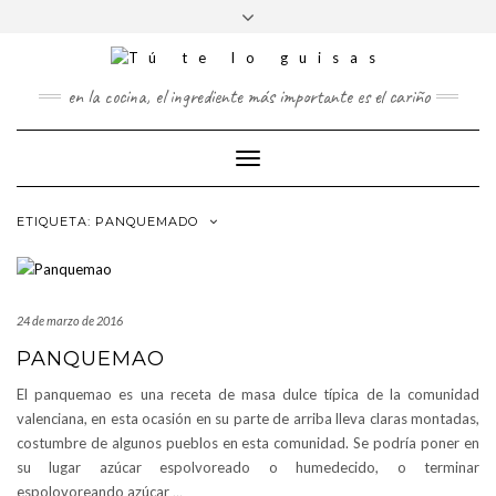
FOLLOW
Saltar
Alternar
FACEBOOK
TWITTER
PINTEREST
INSTAGRAM
US
al
la
contenido
cabecera
en la cocina, el ingrediente más importante es el cariño
Cambiar
modo
de
ETIQUETA:
PANQUEMADO
navegación
24 de marzo de 2016
PANQUEMAO
El panquemao es una receta de masa dulce típica de la comunidad
valenciana, en esta ocasión en su parte de arriba lleva claras montadas,
costumbre de algunos pueblos en esta comunidad. Se podría poner en
su lugar azúcar espolvoreado o humedecido, o terminar
espolovoreando azúcar
…