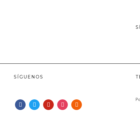
S
SÍGUENOS
T
Po
facebook
twitter
pinterest
instagram
rss