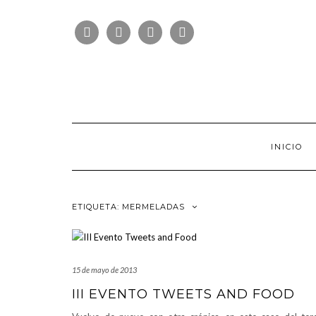
Saltar
FOLLOW
al
FACEBOOK
TWITTER
PINTEREST
INSTAGRAM
US
contenido
INICIO
ETIQUETA:
MERMELADAS
15 de mayo de 2013
III EVENTO TWEETS AND FOOD