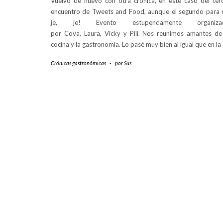
Vuelvo de nuevo con otra crónica, en este caso del ter
encuentro de Tweets and Food, aunque el segundo para 
je, je! Evento estupendamente organiza
por Cova, Laura, Vicky y Pili. Nos reunimos amantes de
cocina y la gastronomía. Lo pasé muy bien al igual que en la
Crónicas gastronómicas
-
por
Sus