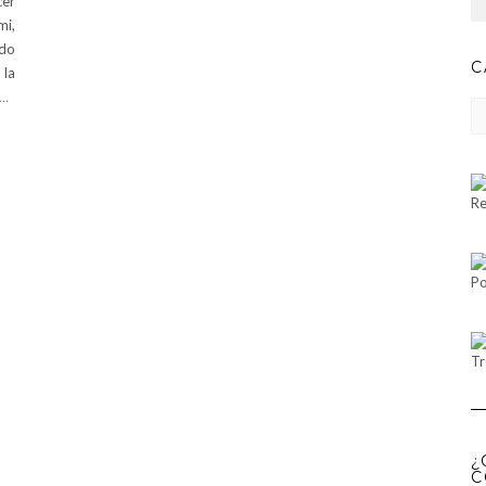
cer
mi,
do
C
 la
…
CA
Re
Po
Tr
¿
C