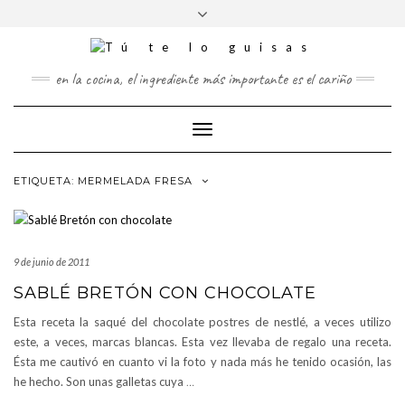
FOLLOW
Saltar
Alternar
FACEBOOK
TWITTER
PINTEREST
INSTAGRAM
US
al
la
contenido
cabecera
en la cocina, el ingrediente más importante es el cariño
Cambiar
modo
de
ETIQUETA:
MERMELADA FRESA
navegación
9 de junio de 2011
SABLÉ BRETÓN CON CHOCOLATE
Esta receta la saqué del chocolate postres de nestlé, a veces utilizo
este, a veces, marcas blancas. Esta vez llevaba de regalo una receta.
Ésta me cautivó en cuanto vi la foto y nada más he tenido ocasión, las
he hecho. Son unas galletas cuya
…