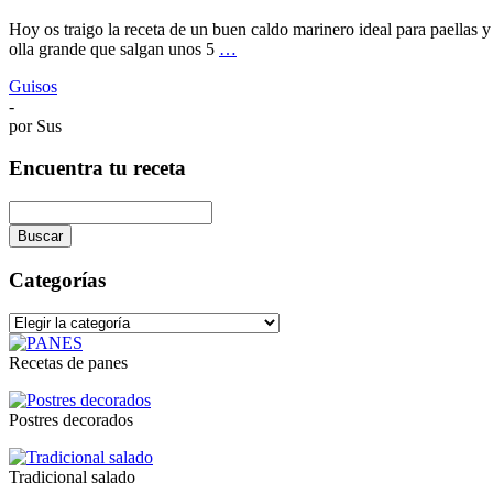
Hoy os traigo la receta de un buen caldo marinero ideal para paellas y
olla grande que salgan unos 5
…
Guisos
-
por
Sus
Encuentra tu receta
Buscar
La
búsqueda
Categorías
está
en
Categorías
progreso
Recetas de panes
Postres decorados
Tradicional salado