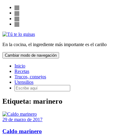
Saltar
Follow
facebook
al
twitter
us
contenido
pinterest
instagram
Alternar
la
En la cocina, el ingrediente más importante es el cariño
cabecera
Cambiar modo de navegación
Inicio
Recetas
Trucos, consejos
Utensilios
Etiqueta:
marinero
29 de marzo de 2017
Caldo marinero