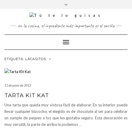
FOLLOW
Saltar
Alternar
FACEBOOK
TWITTER
PINTEREST
INSTAGRAM
US
al
la
contenido
cabecera
en la cocina, el ingrediente más importante es el cariño
Cambiar
modo
de
ETIQUETA:
LACASITOS
navegación
11 de junio de 2013
TARTA KIT KAT
Una tarta que queda muy vistosa fácil de elaborar. En su interior puede
llevar cualquier bizcocho, el elegido es de chocolate al ser para celebrar
un cumple de peques a los que les gustaba seguro. Esta decoración es
muy versátil, la parte de arriba la podemos
…