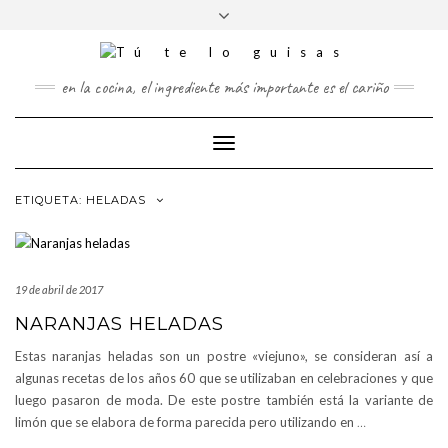
FOLLOW
Saltar
Alternar
FACEBOOK
TWITTER
PINTEREST
INSTAGRAM
US
al
la
contenido
cabecera
en la cocina, el ingrediente más importante es el cariño
Cambiar
modo
de
ETIQUETA:
HELADAS
navegación
19 de abril de 2017
NARANJAS HELADAS
Estas naranjas heladas son un postre «viejuno», se consideran así a
algunas recetas de los años 60 que se utilizaban en celebraciones y que
luego pasaron de moda. De este postre también está la variante de
limón que se elabora de forma parecida pero utilizando en
…