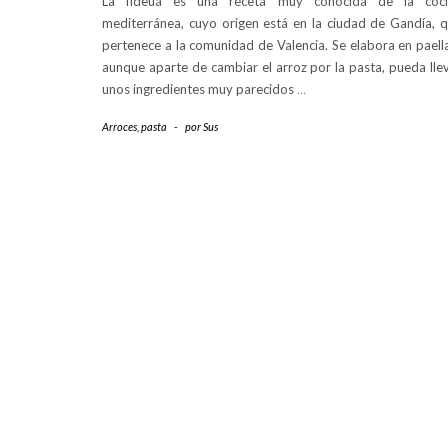
La fideuá es una receta muy conocida de la coci
mediterránea, cuyo origen está en la ciudad de Gandía, 
pertenece a la comunidad de Valencia. Se elabora en paell
aunque aparte de cambiar el arroz por la pasta, pueda lle
unos ingredientes muy parecidos
…
Arroces, pasta
-
por
Sus