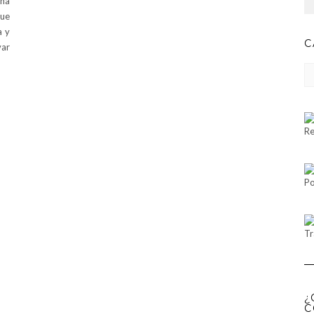
na
que
a y
C
var
CA
Re
Po
Tr
¿
C