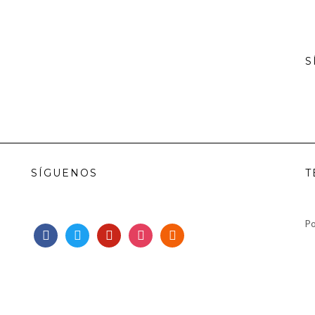
S
SÍGUENOS
T
Po
facebook
twitter
pinterest
instagram
rss