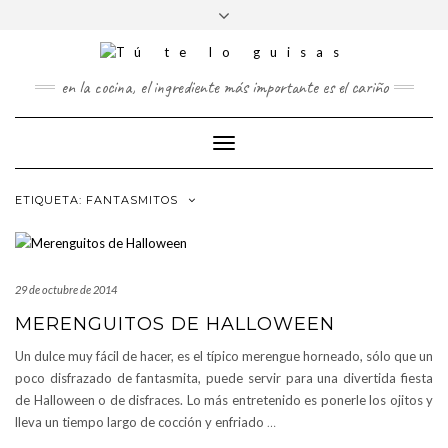
FOLLOW
Saltar
Alternar
FACEBOOK
TWITTER
PINTEREST
INSTAGRAM
US
al
la
contenido
cabecera
en la cocina, el ingrediente más importante es el cariño
Cambiar
modo
de
ETIQUETA:
FANTASMITOS
navegación
29 de octubre de 2014
MERENGUITOS DE HALLOWEEN
Un dulce muy fácil de hacer, es el típico merengue horneado, sólo que un
poco disfrazado de fantasmita, puede servir para una divertida fiesta
de Halloween o de disfraces. Lo más entretenido es ponerle los ojitos y
lleva un tiempo largo de cocción y enfriado
…