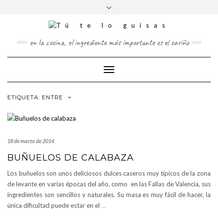
FOLLOW
Saltar
Alternar
FACEBOOK
TWITTER
PINTEREST
INSTAGRAM
US
al
la
contenido
cabecera
en la cocina, el ingrediente más importante es el cariño
Cambiar
modo
de
ETIQUETA:
ENTRE
navegación
18 de marzo de 2014
BUÑUELOS DE CALABAZA
Los buñuelos son unos deliciosos dulces caseros muy típicos de la zona
de levante en varias épocas del año, como en las Fallas de Valencia, sus
ingredientes son sencillos y naturales. Su masa es muy fácil de hacer, la
única dificultad puede estar en el
…