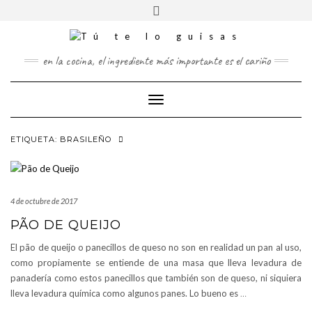
FOLLOW
Saltar
Alternar
FACEBOOK
US
al
la
contenido
cabecera
TWITTER
en la cocina, el ingrediente más importante es el cariño
PINTEREST
Cambiar
INSTAGRAM
modo
de
ETIQUETA:
BRASILEÑO
navegación
4 de octubre de 2017
PÃO DE QUEIJO
El pão de queijo o panecillos de queso no son en realidad un pan al uso,
como propiamente se entiende de una masa que lleva levadura de
panadería como estos panecillos que también son de queso, ni siquiera
lleva levadura química como algunos panes. Lo bueno es
…