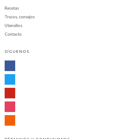
Recetas
Trucos, consejos
Utensilios
Contacto
SÍGUENOS
facebook
twitter
pinterest
instagram
rss