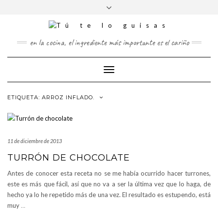
FOLLOW
Saltar
Alternar
FACEBOOK
TWITTER
PINTEREST
INSTAGRAM
US
al
la
contenido
cabecera
en la cocina, el ingrediente más importante es el cariño
Cambiar
modo
de
ETIQUETA:
ARROZ INFLADO.
navegación
11 de diciembre de 2013
TURRÓN DE CHOCOLATE
Antes de conocer esta receta no se me había ocurrido hacer turrones,
este es más que fácil, así que no va a ser la última vez que lo haga, de
hecho ya lo he repetido más de una vez. El resultado es estupendo, está
muy
…