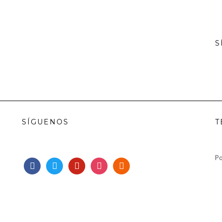
S
SÍGUENOS
T
Po
facebook
twitter
pinterest
instagram
rss