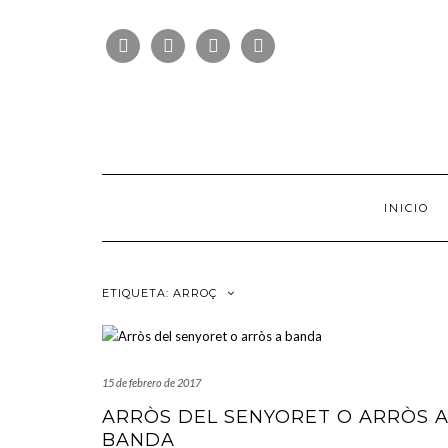
Saltar
FOLLOW
al
FACEBOOK
TWITTER
PINTEREST
INSTAGRAM
US
contenido
INICIO
ETIQUETA:
ARROÇ
15 de febrero de 2017
ARRÒS DEL SENYORET O ARRÒS 
BANDA