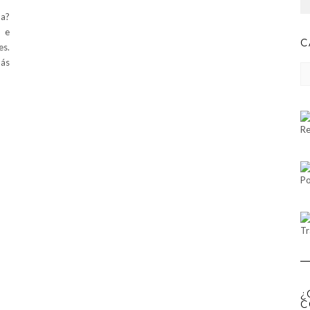
da?
n e
C
es.
más
CA
Re
Po
Tr
¿
C