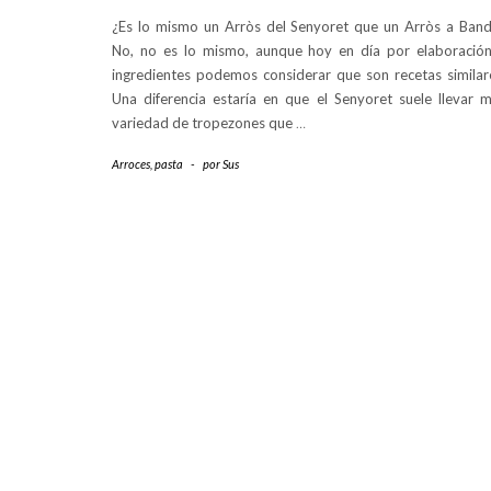
¿Es lo mismo un Arròs del Senyoret que un Arròs a Ban
No, no es lo mismo, aunque hoy en día por elaboració
ingredientes podemos considerar que son recetas similar
Una diferencia estaría en que el Senyoret suele llevar 
variedad de tropezones que
…
Arroces, pasta
-
por
Sus