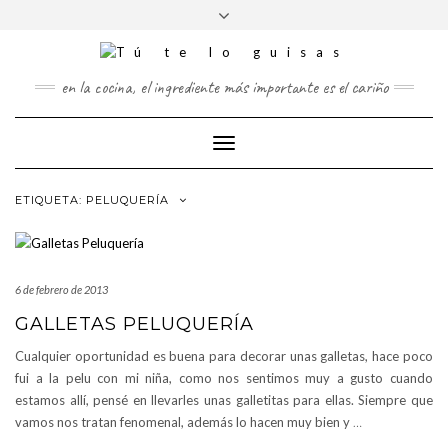
FOLLOW
Saltar
Alternar
FACEBOOK
TWITTER
PINTEREST
INSTAGRAM
US
al
la
contenido
cabecera
en la cocina, el ingrediente más importante es el cariño
Cambiar
modo
de
ETIQUETA:
PELUQUERÍA
navegación
6 de febrero de 2013
GALLETAS PELUQUERÍA
Cualquier oportunidad es buena para decorar unas galletas, hace poco
fui a la pelu con mi niña, como nos sentimos muy a gusto cuando
estamos allí, pensé en llevarles unas galletitas para ellas. Siempre que
vamos nos tratan fenomenal, además lo hacen muy bien y
…