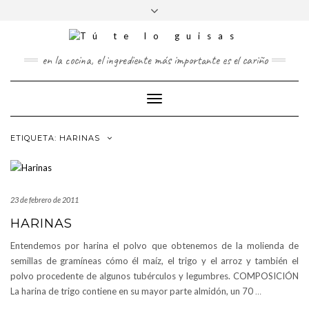
FOLLOW
Saltar
Alternar
FACEBOOK
TWITTER
PINTEREST
INSTAGRAM
US
al
la
contenido
cabecera
en la cocina, el ingrediente más importante es el cariño
Cambiar
modo
de
ETIQUETA:
HARINAS
navegación
23 de febrero de 2011
HARINAS
Entendemos por harina el polvo que obtenemos de la molienda de
semillas de gramíneas cómo él maíz, el trigo y el arroz y también el
polvo procedente de algunos tubérculos y legumbres. COMPOSICIÓN
La harina de trigo contiene en su mayor parte almidón, un 70
…