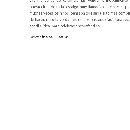
Las manzanas de caramelo las venden principalmente
puestecitos de feria, es algo muy llamativo que suelen pe
muchas veces los niños, pensaba que sería algo más compl
de hacer, pero la verdad es que es bastante fácil. Una rec
sencilla ideal para celebraciones infantiles
…
Postres a bocados
-
por
Sus