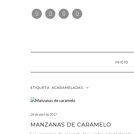
Saltar
FOLLOW
al
FACEBOOK
TWITTER
PINTEREST
INSTAGRAM
US
contenido
INICIO
ETIQUETA:
ACARAMELADAS
26 de abril de 2017
MANZANAS DE CARAMELO