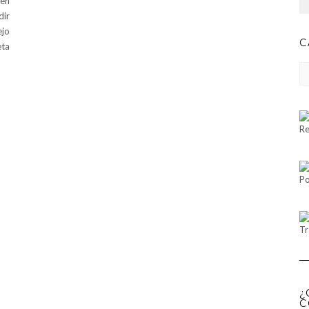
 en
dir
ejo
C
eta
CA
Re
Po
Tr
¿
C