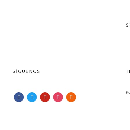
S
SÍGUENOS
T
Po
facebook
twitter
pinterest
instagram
rss